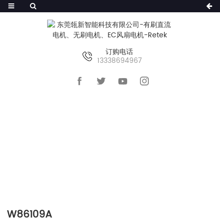
订购电话
13338694967
首页
>>
产品及服务
>>
无刷内转子电机
>>
W110248A
W86109A